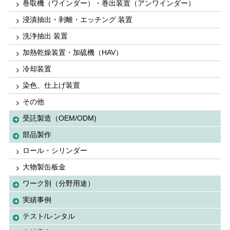
巻取機（ワインダー）・巻出装置（アンワインダー）
浸漬抽出・剥離・エッチング 装置
洗浄抽出 装置
加熱乾燥装置・加硫機（HAV）
冷却装置
染色、仕上げ装置
その他
受託製造（OEM/ODM)
部品製作
ロール・シリンダー
大物製缶板金
ワーク別（分野用途）
実績事例
テスト/レンタル