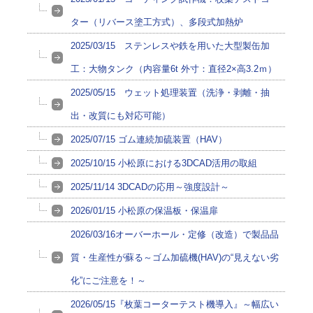
ター（リバース塗工方式）、多段式加熱炉
2025/03/15 ステンレスや鉄を用いた大型製缶加
工：大物タンク（内容量6t 外寸：直径2×高3.2ｍ）
2025/05/15 ウェット処理装置（洗浄・剥離・抽
出・改質にも対応可能）
2025/07/15 ゴム連続加硫装置（HAV）
2025/10/15 小松原における3DCAD活用の取組
2025/11/14 3DCADの応用～強度設計～
2026/01/15 小松原の保温板・保温扉
2026/03/16オーバーホール・定修（改造）で製品品
質・生産性が蘇る～ゴム加硫機(HAV)の“見えない劣
化”にご注意を！～
2026/05/15『枚葉コーターテスト機導入』～幅広い