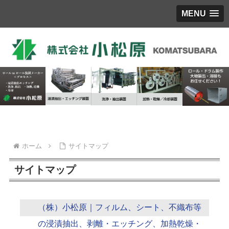
MENU
ホーム
サイトマップ
サイトマップ
（株）小松原｜フィルム、シート、不織布等
の浸漬抽出、剥離・エッチング、加熱乾燥・