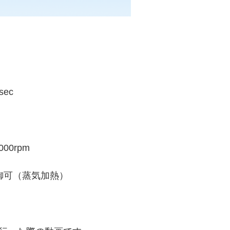
ec
0rpm
可（蒸気加熱）