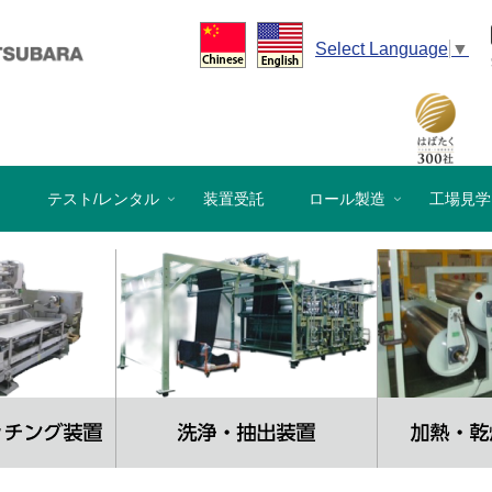
Select Language
▼
）
テスト/レンタル
装置受託
ロール製造
工場見学