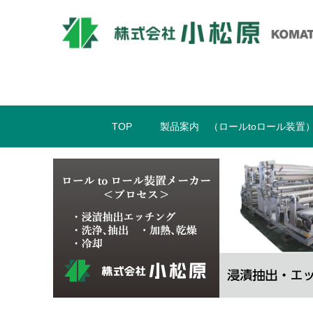
TOP
製品案内 （ロールtoロール装置