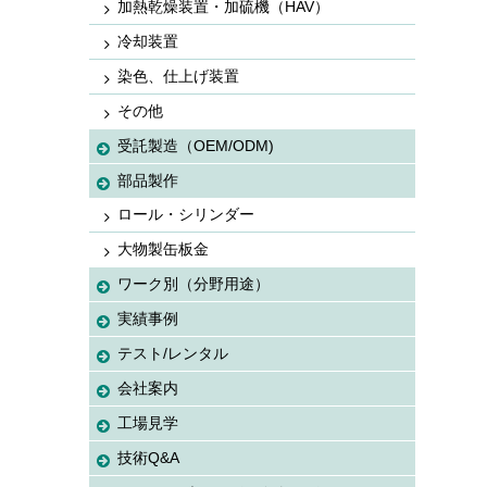
加熱乾燥装置・加硫機（HAV）
冷却装置
染色、仕上げ装置
その他
受託製造（OEM/ODM)
部品製作
ロール・シリンダー
大物製缶板金
ワーク別（分野用途）
実績事例
テスト/レンタル
会社案内
工場見学
技術Q&A