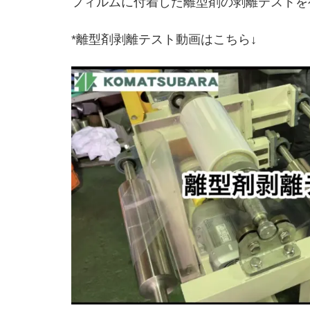
フィルムに付着した離型剤の剥離テストを
*離型剤剥離テスト動画はこちら↓