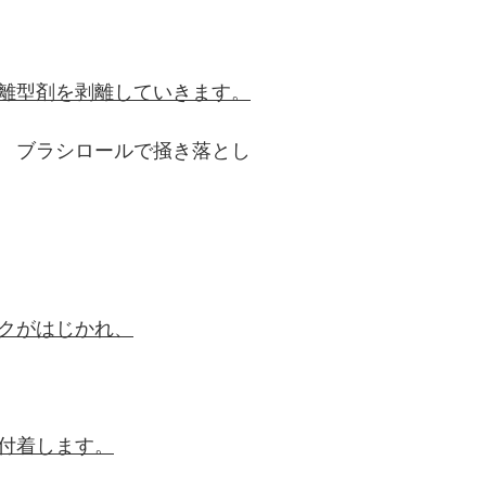
離型剤を剥離していきます。
→ ブラシロールで掻き落とし
クがはじかれ、
付着します。