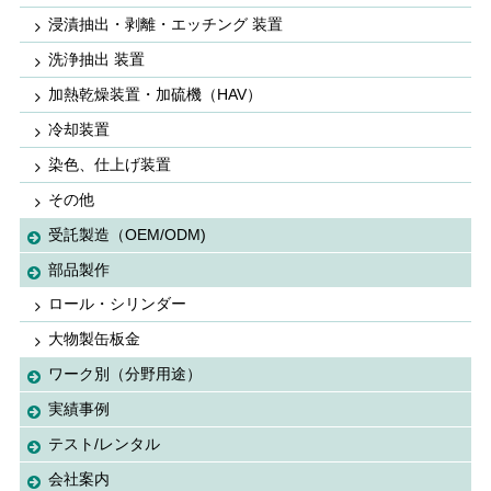
浸漬抽出・剥離・エッチング 装置
洗浄抽出 装置
加熱乾燥装置・加硫機（HAV）
冷却装置
染色、仕上げ装置
その他
受託製造（OEM/ODM)
部品製作
ロール・シリンダー
大物製缶板金
ワーク別（分野用途）
実績事例
テスト/レンタル
会社案内