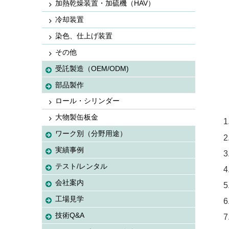
加熱乾燥装置・加硫機（HAV）
冷却装置
染色、仕上げ装置
その他
受託製造（OEM/ODM)
部品製作
ロール・シリンダー
大物製缶板金
ワーク別（分野用途）
実績事例
テスト/レンタル
会社案内
工場見学
技術Q&A