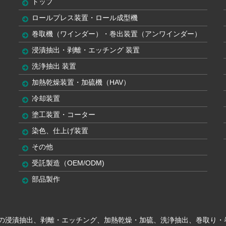
トップ
ロールプレス装置・ロール成型機
巻取機（ワインダー）・巻出装置（アンワインダー）
浸漬抽出・剥離・エッチング 装置
洗浄抽出 装置
加熱乾燥装置・加硫機（HAV）
冷却装置
塗工装置・コーター
染色、仕上げ装置
その他
受託製造（OEM/ODM)
部品製作
不織布等の浸漬抽出、剥離・エッチング、加熱乾燥・加硫、洗浄抽出、巻取り