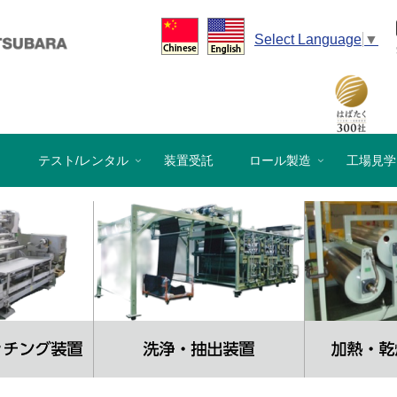
Select Language
▼
）
テスト/レンタル
装置受託
ロール製造
工場見学