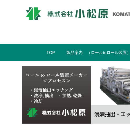
TOP
製品案内 （ロールtoロール装置