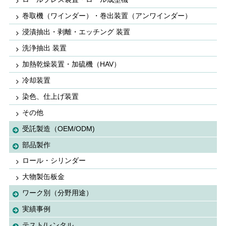
巻取機（ワインダー）・巻出装置（アンワインダー）
浸漬抽出・剥離・エッチング 装置
洗浄抽出 装置
加熱乾燥装置・加硫機（HAV）
冷却装置
染色、仕上げ装置
その他
受託製造（OEM/ODM)
部品製作
ロール・シリンダー
大物製缶板金
ワーク別（分野用途）
実績事例
テスト/レンタル