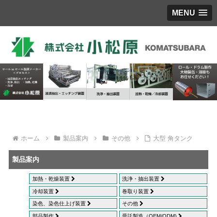
MENU
ホーム
製品案内
その他
大型 角タンク
製品案内
加熱・乾燥装置
洗浄・抽出装置
冷却装置
巻取り装置
染色、染色仕上げ装置
その他
部品製作
受託製造（OEM/ODM)