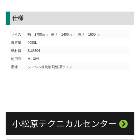
仕様
サイズ
幅 1700mm 長さ 1400mm 深さ 1800mm
液容量
4050L
槽材質
SUS304
使用液
水+苛性
用途
フィルム連続溶剤処理ライン