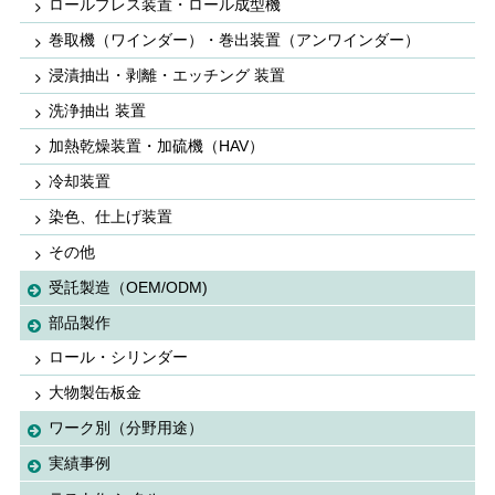
ロールプレス装置・ロール成型機
巻取機（ワインダー）・巻出装置（アンワインダー）
浸漬抽出・剥離・エッチング 装置
洗浄抽出 装置
加熱乾燥装置・加硫機（HAV）
冷却装置
染色、仕上げ装置
その他
受託製造（OEM/ODM)
部品製作
ロール・シリンダー
大物製缶板金
ワーク別（分野用途）
実績事例