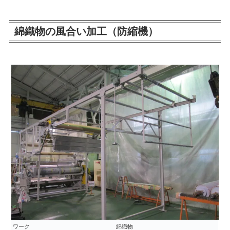
綿織物の風合い加工（防縮機）
ワーク
綿織物