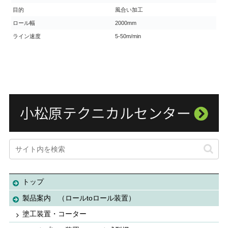
目的
風合い加工
ロール幅
2000mm
ライン速度
5-50m/min
トップ
製品案内 （ロールtoロール装置）
塗工装置・コーター