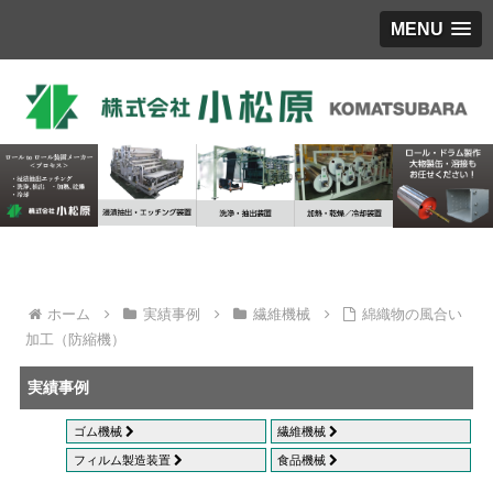
MENU
ホーム
実績事例
繊維機械
綿織物の風合い
加工（防縮機）
実績事例
ゴム機械
繊維機械
フィルム製造装置
食品機械